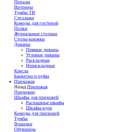
Пеналы
Витрины
Тумбы ТВ
Стеллажи
Комоды для гостиной
Полки
Журнальные столики
Столы-книжки
Диваны
Прямые диваны
Угловые диваны
Раскладные
Нераскладные
Кресла
Банкетки и пуфы
Прихожая
Назад
Прихожая
Прихожие
Шкафы для прихожей
Распашные шкафы
Шкафы-купе
Комоды для прихожей
Тумбы
Вешалки
Обувницы