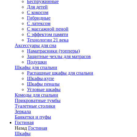
Беспружинные
Для детей
C кокосом
Гибридные
С латексом
С массажной пеной
С эффектом памяти
Технологии 21 века
Аксессуары для сна
Наматрасники (топперы)
Защитные чехлы для матрасов
Подушки
Шкафы для спальни
Распашные шкафы для спальни
Шкафы-купе
Шкафы пеналы
Угловые шкафы
Комоды для спальни
Прикроватные тумбы
Туалетные столики
Зеркала
Банкетки и пуфы
Гостиная
Назад
Гостиная
Шкафы