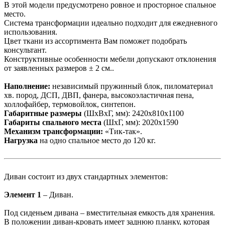
В этой модели предусмотрено ровное и просторное спальное
место.
Система трансформации идеально подходит для ежедневного
использования.
Цвет ткани из ассортимента Вам поможет подобрать
консультант.
Конструктивные особенности мебели допускают отклонения
от заявленных размеров ± 2 см..
Наполнение:
независимый пружинный блок, пиломатериал
хв. пород, ДСП, ДВП, фанера, высокоэластичная пена,
холлофайбер, термовойлок, синтепон.
Габаритные размеры
(ШхВхГ, мм): 2420х810х1100
Габариты спального места
(ШхГ, мм): 2020х1590
Механизм трансформации:
«Тик-так».
Нагрузка
на одно спальное место до 120 кг.
Диван состоит из двух стандартных элементов:
Элемент 1
– Диван.
Под сиденьем дивана – вместительная емкость для хранения.
В положении диван-кровать имеет заднюю планку, которая