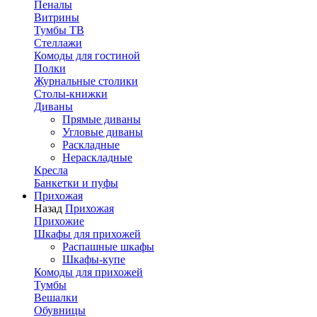
Пеналы
Витрины
Тумбы ТВ
Стеллажи
Комоды для гостиной
Полки
Журнальные столики
Столы-книжки
Диваны
Прямые диваны
Угловые диваны
Раскладные
Нераскладные
Кресла
Банкетки и пуфы
Прихожая
Назад
Прихожая
Прихожие
Шкафы для прихожей
Распашные шкафы
Шкафы-купе
Комоды для прихожей
Тумбы
Вешалки
Обувницы