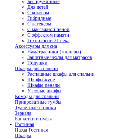
Беспружинные
Для детей
C кокосом
Гибридные
С латексом
С массажной пеной
С эффектом памяти
Технологии 21 века
Аксессуары для сна
Наматрасники (топперы)
Защитные чехлы для матрасов
Подушки
Шкафы для спальни
Распашные шкафы для спальни
Шкафы-купе
Шкафы пеналы
Угловые шкафы
Комоды для спальни
Прикроватные тумбы
Туалетные столики
Зеркала
Банкетки и пуфы
Гостиная
Назад
Гостиная
Шкафы