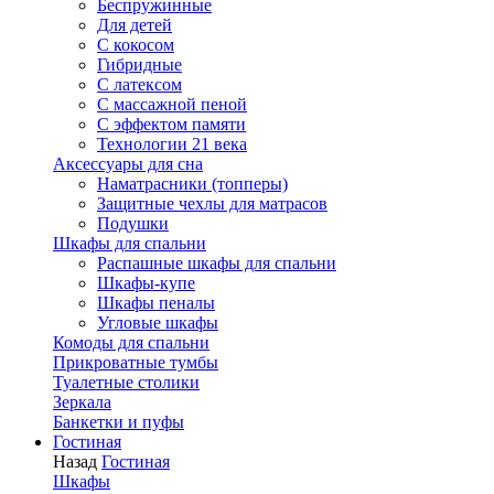
Беспружинные
Для детей
C кокосом
Гибридные
С латексом
С массажной пеной
С эффектом памяти
Технологии 21 века
Аксессуары для сна
Наматрасники (топперы)
Защитные чехлы для матрасов
Подушки
Шкафы для спальни
Распашные шкафы для спальни
Шкафы-купе
Шкафы пеналы
Угловые шкафы
Комоды для спальни
Прикроватные тумбы
Туалетные столики
Зеркала
Банкетки и пуфы
Гостиная
Назад
Гостиная
Шкафы