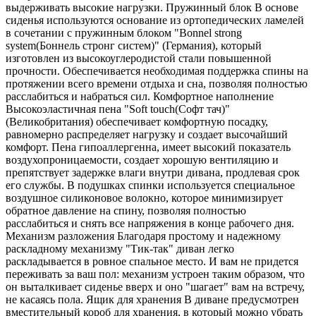
выдерживать высокие нагрузки. Пружинный блок В основе
сиденья используются основание из ортопедических ламелей
в сочетании с пружинным блоком "Bonnel strong
system(Боннель стронг систем)" (Германия), который
изготовлен из высокоуглеродистой стали повышенной
прочности. Обеспечивается необходимая поддержка спины на
протяжении всего времени отдыха и сна, позволяя полностью
расслабиться и набраться сил. Комфортное наполнение
Высокоэластичная пена "Soft touch(Софт тач)"
(Великобритания) обеспечивает комфортную посадку,
равномерно распределяет нагрузку и создает высочайший
комфорт. Пена гипоаллергенна, имеет высокий показатель
воздухопроницаемости, создает хорошую вентиляцию и
препятствует задержке влаги внутри дивана, продлевая срок
его службы. В подушках спинки используется специальное
воздушное силиконовое волокно, которое минимизирует
обратное давление на спину, позволяя полностью
расслабиться и снять все напряжения в конце рабочего дня.
Механизм разложения Благодаря простому и надежному
раскладному механизму "Тик-так" диван легко
раскладывается в ровное спальное место. И вам не придется
переживать за ваш пол: механизм устроен таким образом, что
он выталкивает сиденье вверх и оно "шагает" вам на встречу,
не касаясь пола. Ящик для хранения В диване предусмотрен
вместительный короб для хранения, в который можно убрать