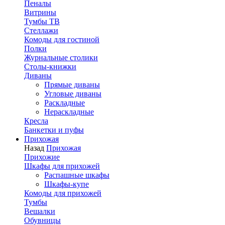
Пеналы
Витрины
Тумбы ТВ
Стеллажи
Комоды для гостиной
Полки
Журнальные столики
Столы-книжки
Диваны
Прямые диваны
Угловые диваны
Раскладные
Нераскладные
Кресла
Банкетки и пуфы
Прихожая
Назад
Прихожая
Прихожие
Шкафы для прихожей
Распашные шкафы
Шкафы-купе
Комоды для прихожей
Тумбы
Вешалки
Обувницы