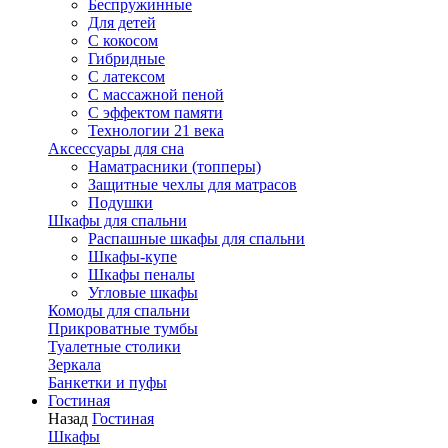
Беспружинные
Для детей
C кокосом
Гибридные
С латексом
С массажной пеной
С эффектом памяти
Технологии 21 века
Аксессуары для сна
Наматрасники (топперы)
Защитные чехлы для матрасов
Подушки
Шкафы для спальни
Распашные шкафы для спальни
Шкафы-купе
Шкафы пеналы
Угловые шкафы
Комоды для спальни
Прикроватные тумбы
Туалетные столики
Зеркала
Банкетки и пуфы
Гостиная
Назад
Гостиная
Шкафы