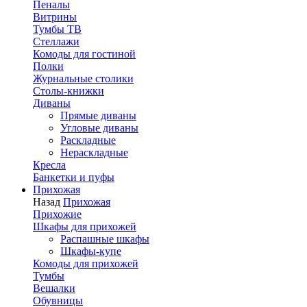
Пеналы
Витрины
Тумбы ТВ
Стеллажи
Комоды для гостиной
Полки
Журнальные столики
Столы-книжки
Диваны
Прямые диваны
Угловые диваны
Раскладные
Нераскладные
Кресла
Банкетки и пуфы
Прихожая
Назад
Прихожая
Прихожие
Шкафы для прихожей
Распашные шкафы
Шкафы-купе
Комоды для прихожей
Тумбы
Вешалки
Обувницы