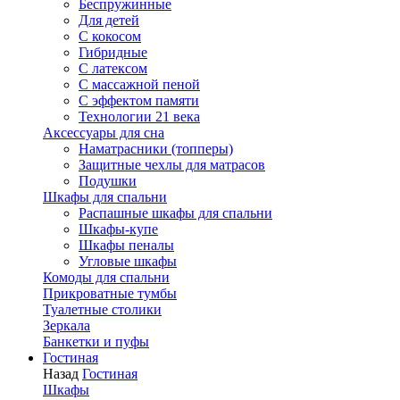
Беспружинные
Для детей
C кокосом
Гибридные
С латексом
С массажной пеной
С эффектом памяти
Технологии 21 века
Аксессуары для сна
Наматрасники (топперы)
Защитные чехлы для матрасов
Подушки
Шкафы для спальни
Распашные шкафы для спальни
Шкафы-купе
Шкафы пеналы
Угловые шкафы
Комоды для спальни
Прикроватные тумбы
Туалетные столики
Зеркала
Банкетки и пуфы
Гостиная
Назад
Гостиная
Шкафы