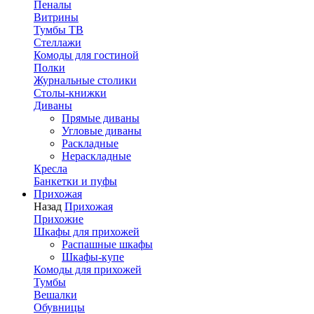
Пеналы
Витрины
Тумбы ТВ
Стеллажи
Комоды для гостиной
Полки
Журнальные столики
Столы-книжки
Диваны
Прямые диваны
Угловые диваны
Раскладные
Нераскладные
Кресла
Банкетки и пуфы
Прихожая
Назад
Прихожая
Прихожие
Шкафы для прихожей
Распашные шкафы
Шкафы-купе
Комоды для прихожей
Тумбы
Вешалки
Обувницы