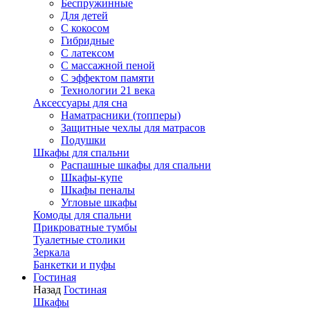
Беспружинные
Для детей
C кокосом
Гибридные
С латексом
С массажной пеной
С эффектом памяти
Технологии 21 века
Аксессуары для сна
Наматрасники (топперы)
Защитные чехлы для матрасов
Подушки
Шкафы для спальни
Распашные шкафы для спальни
Шкафы-купе
Шкафы пеналы
Угловые шкафы
Комоды для спальни
Прикроватные тумбы
Туалетные столики
Зеркала
Банкетки и пуфы
Гостиная
Назад
Гостиная
Шкафы