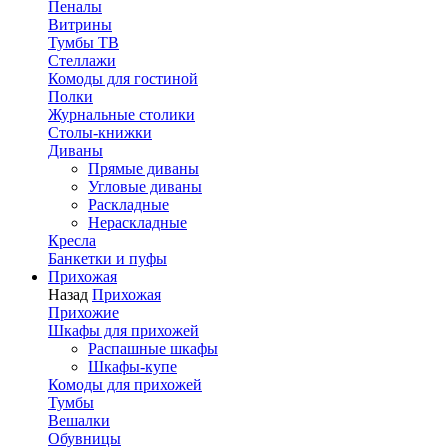
Пеналы
Витрины
Тумбы ТВ
Стеллажи
Комоды для гостиной
Полки
Журнальные столики
Столы-книжки
Диваны
Прямые диваны
Угловые диваны
Раскладные
Нераскладные
Кресла
Банкетки и пуфы
Прихожая
Назад
Прихожая
Прихожие
Шкафы для прихожей
Распашные шкафы
Шкафы-купе
Комоды для прихожей
Тумбы
Вешалки
Обувницы