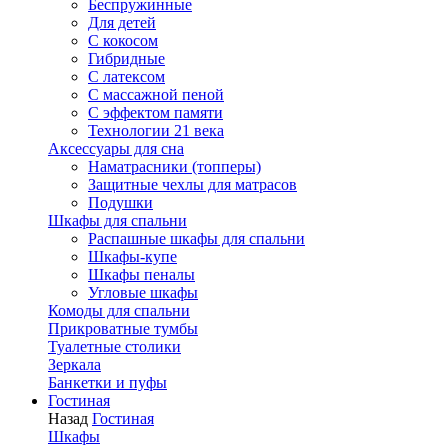
Беспружинные
Для детей
C кокосом
Гибридные
С латексом
С массажной пеной
С эффектом памяти
Технологии 21 века
Аксессуары для сна
Наматрасники (топперы)
Защитные чехлы для матрасов
Подушки
Шкафы для спальни
Распашные шкафы для спальни
Шкафы-купе
Шкафы пеналы
Угловые шкафы
Комоды для спальни
Прикроватные тумбы
Туалетные столики
Зеркала
Банкетки и пуфы
Гостиная
Назад
Гостиная
Шкафы