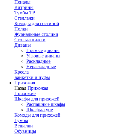
Пеналы
Витрины
Тумбы ТВ
Стеллажи
Комоды для гостиной
Полки
Журнальные столики
Столы-книжки
Диваны
Прямые диваны
Угловые диваны
Раскладные
Нераскладные
Кресла
Банкетки и пуфы
Прихожая
Назад
Прихожая
Прихожие
Шкафы для прихожей
Распашные шкафы
Шкафы-купе
Комоды для прихожей
Тумбы
Вешалки
Обувницы