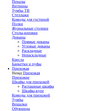
Пеналы
Витрины
Тумбы ТВ
Стеллажи
Комоды для гостиной
Полки
Журнальные столики
Столы-книжки
Диваны
Прямые диваны
Угловые диваны
Раскладные
Нераскладные
Кресла
Банкетки и пуфы
Прихожая
Назад
Прихожая
Прихожие
Шкафы для прихожей
Распашные шкафы
Шкафы-купе
Комоды для прихожей
Тумбы
Вешалки
Обувницы