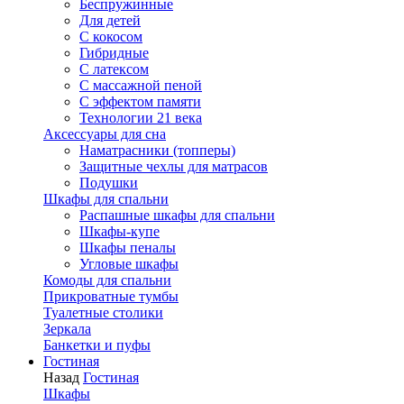
Беспружинные
Для детей
C кокосом
Гибридные
С латексом
С массажной пеной
С эффектом памяти
Технологии 21 века
Аксессуары для сна
Наматрасники (топперы)
Защитные чехлы для матрасов
Подушки
Шкафы для спальни
Распашные шкафы для спальни
Шкафы-купе
Шкафы пеналы
Угловые шкафы
Комоды для спальни
Прикроватные тумбы
Туалетные столики
Зеркала
Банкетки и пуфы
Гостиная
Назад
Гостиная
Шкафы