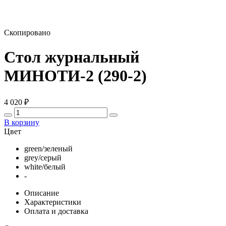
Скопировано
Стол журнальный
МИНОТИ-2 (290-2)
4 020
₽
В корзину
Цвет
green/зеленый
grey/серый
white/белый
-
Описание
Характеристики
Оплата и доставка