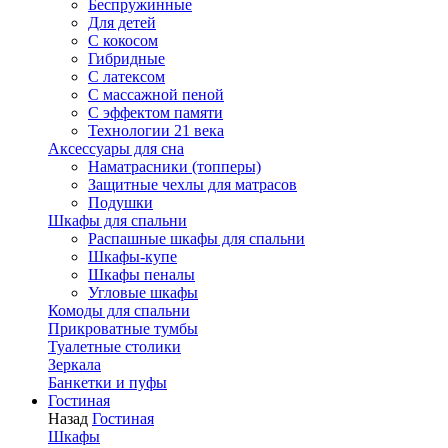
Беспружинные
Для детей
C кокосом
Гибридные
С латексом
С массажной пеной
С эффектом памяти
Технологии 21 века
Аксессуары для сна
Наматрасники (топперы)
Защитные чехлы для матрасов
Подушки
Шкафы для спальни
Распашные шкафы для спальни
Шкафы-купе
Шкафы пеналы
Угловые шкафы
Комоды для спальни
Прикроватные тумбы
Туалетные столики
Зеркала
Банкетки и пуфы
Гостиная
Назад
Гостиная
Шкафы