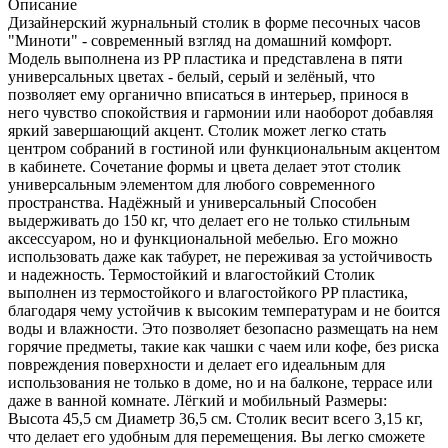
Описание
Дизайнерский журнальный столик в форме песочных часов
"Миноти" - современный взгляд на домашний комфорт.
Модель выполнена из PP пластика и представлена в пяти
универсальных цветах - белый, серый и зелёный, что
позволяет ему органично вписаться в интерьер, принося в
него чувство спокойствия и гармонии или наоборот добавляя
яркий завершающий акцент. Столик может легко стать
центром собраний в гостиной или функциональным акцентом
в кабинете. Сочетание формы и цвета делает этот столик
универсальным элементом для любого современного
пространства. Надёжный и универсальный Способен
выдерживать до 150 кг, что делает его не только стильным
аксессуаром, но и функциональной мебелью. Его можно
использовать даже как табурет, не переживая за устойчивость
и надежность. Термостойкий и влагостойкий Столик
выполнен из термостойкого и влагостойкого PP пластика,
благодаря чему устойчив к высоким температурам и не боится
воды и влажности. Это позволяет безопасно размещать на нем
горячие предметы, такие как чашки с чаем или кофе, без риска
повреждения поверхности и делает его идеальным для
использования не только в доме, но и на балконе, террасе или
даже в ванной комнате. Лёгкий и мобильный Размеры:
Высота 45,5 см Диаметр 36,5 см. Столик весит всего 3,15 кг,
что делает его удобным для перемещения. Вы легко сможете