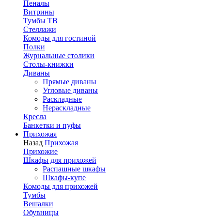
Пеналы
Витрины
Тумбы ТВ
Стеллажи
Комоды для гостиной
Полки
Журнальные столики
Столы-книжки
Диваны
Прямые диваны
Угловые диваны
Раскладные
Нераскладные
Кресла
Банкетки и пуфы
Прихожая
Назад
Прихожая
Прихожие
Шкафы для прихожей
Распашные шкафы
Шкафы-купе
Комоды для прихожей
Тумбы
Вешалки
Обувницы