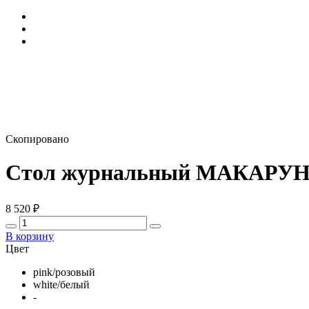
Скопировано
Стол журнальный МАКАРУН 
8 520
₽
В корзину
Цвет
pink/розовый
white/белый
-