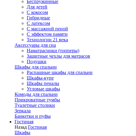
Беспружинные
Для детей
C кокосом
Гибридные
С латексом
С массажной пеной
С эффектом памяти
Технологии 21 века
Аксессуары для сна
Наматрасники (топперы)
Защитные чехлы для матрасов
Подушки
Шкафы для спальни
Распашные шкафы для спальни
Шкафы-купе
Шкафы пеналы
Угловые шкафы
Комоды для спальни
Прикроватные тумбы
Туалетные столики
Зеркала
Банкетки и пуфы
Гостиная
Назад
Гостиная
Шкафы