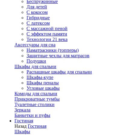
Беспружинные
Для детей
C кокосом
Гибридные
С латексом
С массажной пеной
С эффектом памяти
Технологии 21 века
Аксессуары для сна
Наматрасники (топперы)
Защитные чехлы для матрасов
Подушки
Шкафы для спальни
Распашные шкафы для спальни
Шкафы-купе
Шкафы пеналы
Угловые шкафы
Комоды для спальни
Прикроватные тумбы
Туалетные столики
Зеркала
Банкетки и пуфы
Гостиная
Назад
Гостиная
Шкафы