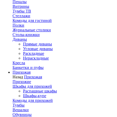
Пеналы
Витрины
Тумбы ТВ
Стеллажи
Комоды для гостиной
Полки
Журнальные столики
Столы-книжки
Диваны
Прямые диваны
Угловые диваны
Раскладные
Нераскладные
Кресла
Банкетки и пуфы
Прихожая
Назад
Прихожая
Прихожие
Шкафы для прихожей
Распашные шкафы
Шкафы-купе
Комоды для прихожей
Тумбы
Вешалки
Обувницы