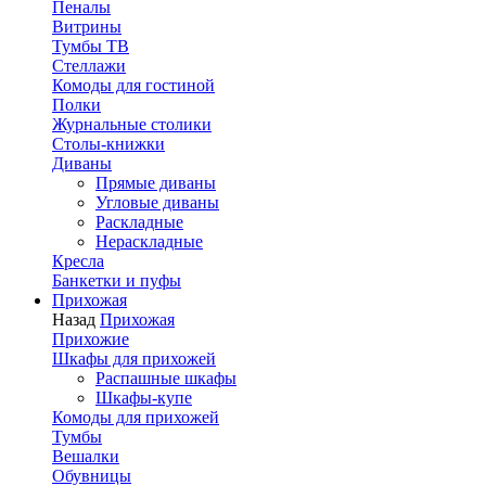
Пеналы
Витрины
Тумбы ТВ
Стеллажи
Комоды для гостиной
Полки
Журнальные столики
Столы-книжки
Диваны
Прямые диваны
Угловые диваны
Раскладные
Нераскладные
Кресла
Банкетки и пуфы
Прихожая
Назад
Прихожая
Прихожие
Шкафы для прихожей
Распашные шкафы
Шкафы-купе
Комоды для прихожей
Тумбы
Вешалки
Обувницы