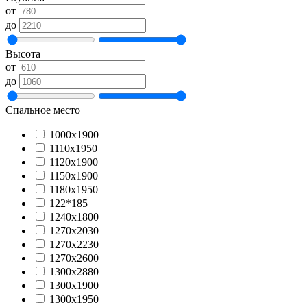
от
до
Высота
от
до
Спальное место
1000х1900
1110х1950
1120х1900
1150х1900
1180х1950
122*185
1240х1800
1270х2030
1270х2230
1270х2600
1300x2880
1300х1900
1300х1950