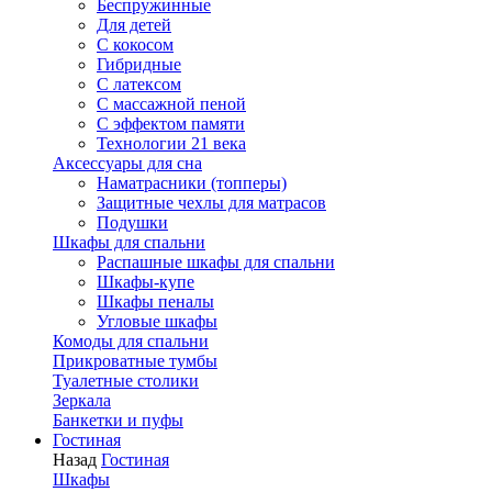
Беспружинные
Для детей
C кокосом
Гибридные
С латексом
С массажной пеной
С эффектом памяти
Технологии 21 века
Аксессуары для сна
Наматрасники (топперы)
Защитные чехлы для матрасов
Подушки
Шкафы для спальни
Распашные шкафы для спальни
Шкафы-купе
Шкафы пеналы
Угловые шкафы
Комоды для спальни
Прикроватные тумбы
Туалетные столики
Зеркала
Банкетки и пуфы
Гостиная
Назад
Гостиная
Шкафы