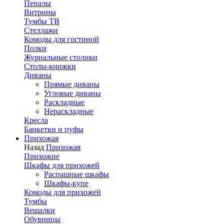
Пеналы
Витрины
Тумбы ТВ
Стеллажи
Комоды для гостиной
Полки
Журнальные столики
Столы-книжки
Диваны
Прямые диваны
Угловые диваны
Раскладные
Нераскладные
Кресла
Банкетки и пуфы
Прихожая
Назад
Прихожая
Прихожие
Шкафы для прихожей
Распашные шкафы
Шкафы-купе
Комоды для прихожей
Тумбы
Вешалки
Обувницы