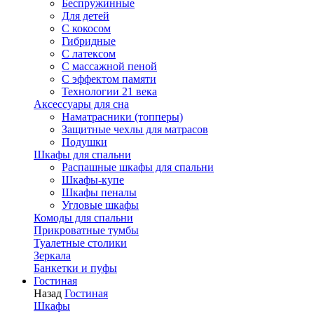
Беспружинные
Для детей
C кокосом
Гибридные
С латексом
С массажной пеной
С эффектом памяти
Технологии 21 века
Аксессуары для сна
Наматрасники (топперы)
Защитные чехлы для матрасов
Подушки
Шкафы для спальни
Распашные шкафы для спальни
Шкафы-купе
Шкафы пеналы
Угловые шкафы
Комоды для спальни
Прикроватные тумбы
Туалетные столики
Зеркала
Банкетки и пуфы
Гостиная
Назад
Гостиная
Шкафы