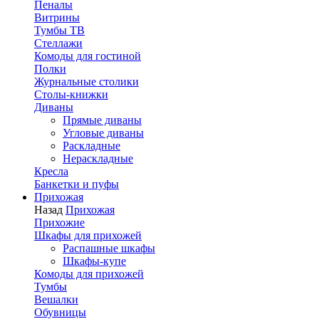
Пеналы
Витрины
Тумбы ТВ
Стеллажи
Комоды для гостиной
Полки
Журнальные столики
Столы-книжки
Диваны
Прямые диваны
Угловые диваны
Раскладные
Нераскладные
Кресла
Банкетки и пуфы
Прихожая
Назад
Прихожая
Прихожие
Шкафы для прихожей
Распашные шкафы
Шкафы-купе
Комоды для прихожей
Тумбы
Вешалки
Обувницы