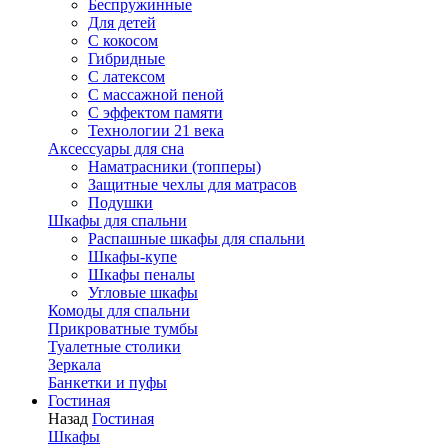
Беспружинные
Для детей
C кокосом
Гибридные
С латексом
С массажной пеной
С эффектом памяти
Технологии 21 века
Аксессуары для сна
Наматрасники (топперы)
Защитные чехлы для матрасов
Подушки
Шкафы для спальни
Распашные шкафы для спальни
Шкафы-купе
Шкафы пеналы
Угловые шкафы
Комоды для спальни
Прикроватные тумбы
Туалетные столики
Зеркала
Банкетки и пуфы
Гостиная
Назад
Гостиная
Шкафы