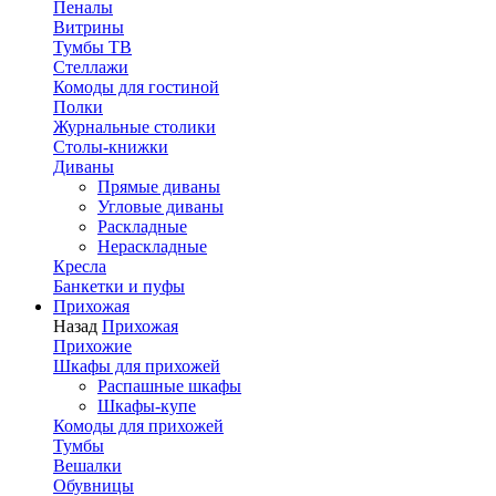
Пеналы
Витрины
Тумбы ТВ
Стеллажи
Комоды для гостиной
Полки
Журнальные столики
Столы-книжки
Диваны
Прямые диваны
Угловые диваны
Раскладные
Нераскладные
Кресла
Банкетки и пуфы
Прихожая
Назад
Прихожая
Прихожие
Шкафы для прихожей
Распашные шкафы
Шкафы-купе
Комоды для прихожей
Тумбы
Вешалки
Обувницы