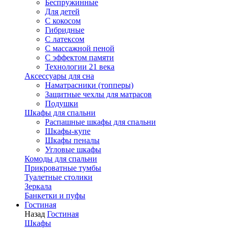
Беспружинные
Для детей
C кокосом
Гибридные
С латексом
С массажной пеной
С эффектом памяти
Технологии 21 века
Аксессуары для сна
Наматрасники (топперы)
Защитные чехлы для матрасов
Подушки
Шкафы для спальни
Распашные шкафы для спальни
Шкафы-купе
Шкафы пеналы
Угловые шкафы
Комоды для спальни
Прикроватные тумбы
Туалетные столики
Зеркала
Банкетки и пуфы
Гостиная
Назад
Гостиная
Шкафы