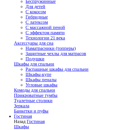
Беспружинные
Для детей
C кокосом
Гибридные
С латексом
С массажной пеной
С эффектом памяти
Технологии 21 века
Аксессуары для сна
Наматрасники (топперы)
Защитные чехлы для матрасов
Подушки
Шкафы для спальни
Распашные шкафы для спальни
Шкафы-купе
Шкафы пеналы
Угловые шкафы
Комоды для спальни
Прикроватные тумбы
Туалетные столики
Зеркала
Банкетки и пуфы
Гостиная
Назад
Гостиная
Шкафы