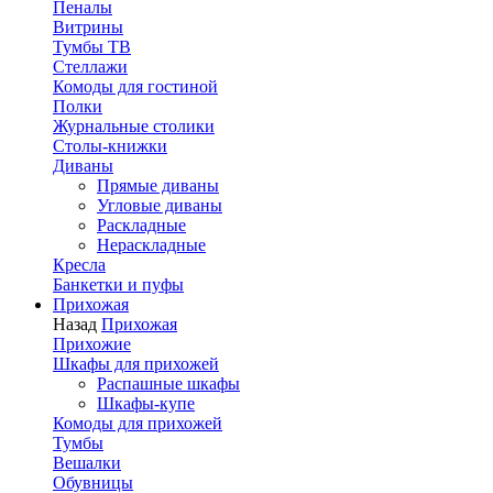
Пеналы
Витрины
Тумбы ТВ
Стеллажи
Комоды для гостиной
Полки
Журнальные столики
Столы-книжки
Диваны
Прямые диваны
Угловые диваны
Раскладные
Нераскладные
Кресла
Банкетки и пуфы
Прихожая
Назад
Прихожая
Прихожие
Шкафы для прихожей
Распашные шкафы
Шкафы-купе
Комоды для прихожей
Тумбы
Вешалки
Обувницы