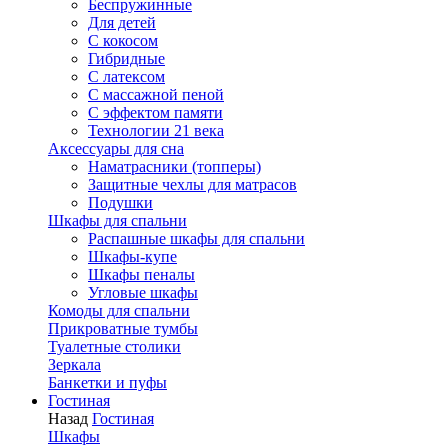
Беспружинные
Для детей
C кокосом
Гибридные
С латексом
С массажной пеной
С эффектом памяти
Технологии 21 века
Аксессуары для сна
Наматрасники (топперы)
Защитные чехлы для матрасов
Подушки
Шкафы для спальни
Распашные шкафы для спальни
Шкафы-купе
Шкафы пеналы
Угловые шкафы
Комоды для спальни
Прикроватные тумбы
Туалетные столики
Зеркала
Банкетки и пуфы
Гостиная
Назад
Гостиная
Шкафы