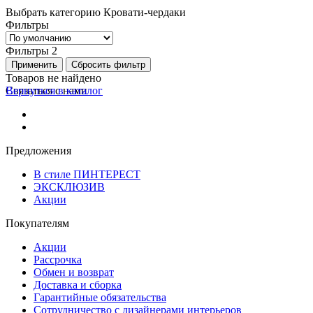
Выбрать категорию
Кровати-чердаки
Фильтры
Фильтры
2
Применить
Сбросить фильтр
Товаров не найдено
Вернуться в каталог
Связаться с нами
Предложения
В стиле ПИНТЕРЕСТ
ЭКСКЛЮЗИВ
Акции
Покупателям
Акции
Рассрочка
Обмен и возврат
Доставка и сборка
Гарантийные обязательства
Сотрудничество с дизайнерами интерьеров