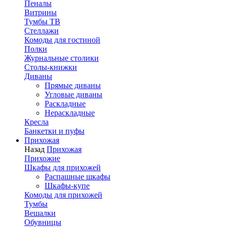
Пеналы
Витрины
Тумбы ТВ
Стеллажи
Комоды для гостиной
Полки
Журнальные столики
Столы-книжки
Диваны
Прямые диваны
Угловые диваны
Раскладные
Нераскладные
Кресла
Банкетки и пуфы
Прихожая
Назад
Прихожая
Прихожие
Шкафы для прихожей
Распашные шкафы
Шкафы-купе
Комоды для прихожей
Тумбы
Вешалки
Обувницы