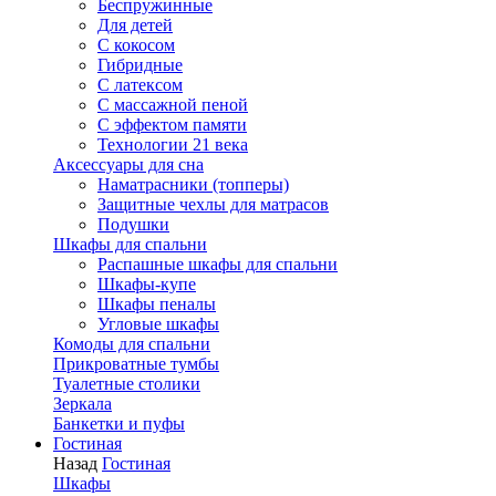
Беспружинные
Для детей
C кокосом
Гибридные
С латексом
С массажной пеной
С эффектом памяти
Технологии 21 века
Аксессуары для сна
Наматрасники (топперы)
Защитные чехлы для матрасов
Подушки
Шкафы для спальни
Распашные шкафы для спальни
Шкафы-купе
Шкафы пеналы
Угловые шкафы
Комоды для спальни
Прикроватные тумбы
Туалетные столики
Зеркала
Банкетки и пуфы
Гостиная
Назад
Гостиная
Шкафы