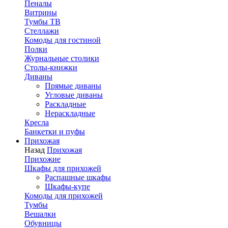
Пеналы
Витрины
Тумбы ТВ
Стеллажи
Комоды для гостиной
Полки
Журнальные столики
Столы-книжки
Диваны
Прямые диваны
Угловые диваны
Раскладные
Нераскладные
Кресла
Банкетки и пуфы
Прихожая
Назад
Прихожая
Прихожие
Шкафы для прихожей
Распашные шкафы
Шкафы-купе
Комоды для прихожей
Тумбы
Вешалки
Обувницы