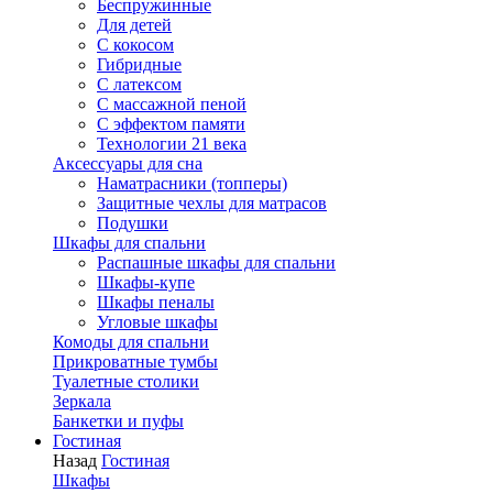
Беспружинные
Для детей
C кокосом
Гибридные
С латексом
С массажной пеной
С эффектом памяти
Технологии 21 века
Аксессуары для сна
Наматрасники (топперы)
Защитные чехлы для матрасов
Подушки
Шкафы для спальни
Распашные шкафы для спальни
Шкафы-купе
Шкафы пеналы
Угловые шкафы
Комоды для спальни
Прикроватные тумбы
Туалетные столики
Зеркала
Банкетки и пуфы
Гостиная
Назад
Гостиная
Шкафы