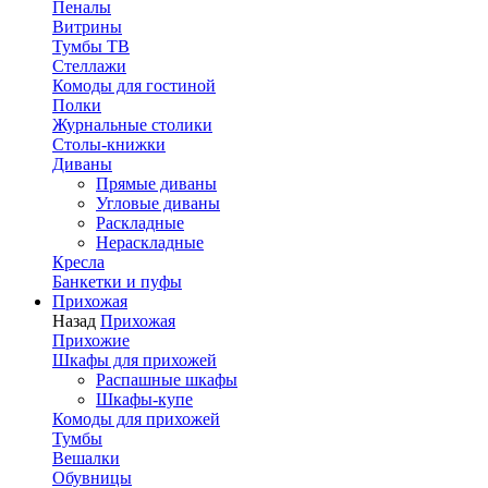
Пеналы
Витрины
Тумбы ТВ
Стеллажи
Комоды для гостиной
Полки
Журнальные столики
Столы-книжки
Диваны
Прямые диваны
Угловые диваны
Раскладные
Нераскладные
Кресла
Банкетки и пуфы
Прихожая
Назад
Прихожая
Прихожие
Шкафы для прихожей
Распашные шкафы
Шкафы-купе
Комоды для прихожей
Тумбы
Вешалки
Обувницы