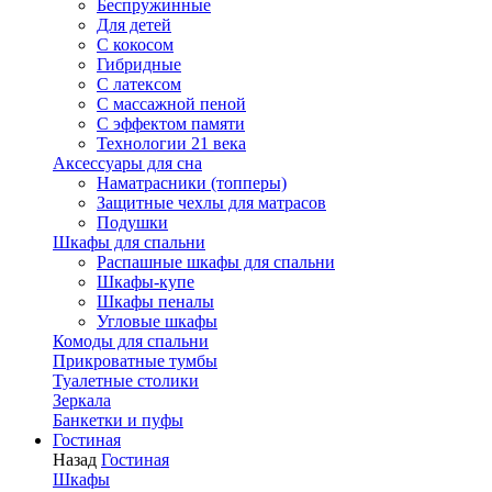
Беспружинные
Для детей
C кокосом
Гибридные
С латексом
С массажной пеной
С эффектом памяти
Технологии 21 века
Аксессуары для сна
Наматрасники (топперы)
Защитные чехлы для матрасов
Подушки
Шкафы для спальни
Распашные шкафы для спальни
Шкафы-купе
Шкафы пеналы
Угловые шкафы
Комоды для спальни
Прикроватные тумбы
Туалетные столики
Зеркала
Банкетки и пуфы
Гостиная
Назад
Гостиная
Шкафы