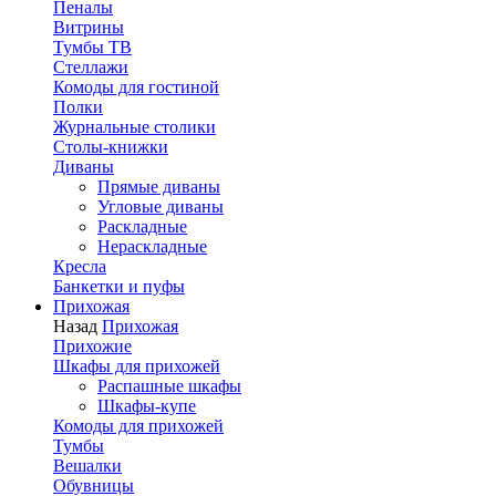
Пеналы
Витрины
Тумбы ТВ
Стеллажи
Комоды для гостиной
Полки
Журнальные столики
Столы-книжки
Диваны
Прямые диваны
Угловые диваны
Раскладные
Нераскладные
Кресла
Банкетки и пуфы
Прихожая
Назад
Прихожая
Прихожие
Шкафы для прихожей
Распашные шкафы
Шкафы-купе
Комоды для прихожей
Тумбы
Вешалки
Обувницы