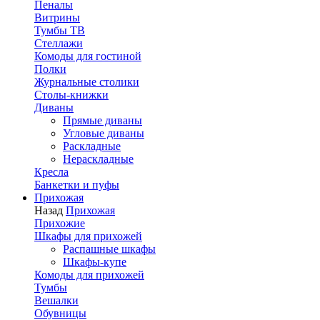
Пеналы
Витрины
Тумбы ТВ
Стеллажи
Комоды для гостиной
Полки
Журнальные столики
Столы-книжки
Диваны
Прямые диваны
Угловые диваны
Раскладные
Нераскладные
Кресла
Банкетки и пуфы
Прихожая
Назад
Прихожая
Прихожие
Шкафы для прихожей
Распашные шкафы
Шкафы-купе
Комоды для прихожей
Тумбы
Вешалки
Обувницы