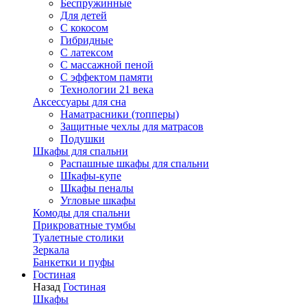
Беспружинные
Для детей
C кокосом
Гибридные
С латексом
С массажной пеной
С эффектом памяти
Технологии 21 века
Аксессуары для сна
Наматрасники (топперы)
Защитные чехлы для матрасов
Подушки
Шкафы для спальни
Распашные шкафы для спальни
Шкафы-купе
Шкафы пеналы
Угловые шкафы
Комоды для спальни
Прикроватные тумбы
Туалетные столики
Зеркала
Банкетки и пуфы
Гостиная
Назад
Гостиная
Шкафы