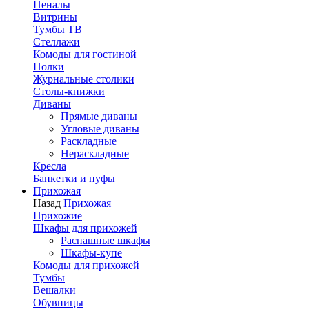
Пеналы
Витрины
Тумбы ТВ
Стеллажи
Комоды для гостиной
Полки
Журнальные столики
Столы-книжки
Диваны
Прямые диваны
Угловые диваны
Раскладные
Нераскладные
Кресла
Банкетки и пуфы
Прихожая
Назад
Прихожая
Прихожие
Шкафы для прихожей
Распашные шкафы
Шкафы-купе
Комоды для прихожей
Тумбы
Вешалки
Обувницы