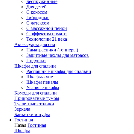
Беспружинные
Для детей
C кокосом
Гибридные
С латексом
С массажной пеной
С эффектом памяти
Технологии 21 века
Аксессуары для сна
Наматрасники (топперы)
Защитные чехлы для матрасов
Подушки
Шкафы для спальни
Распашные шкафы для спальни
Шкафы-купе
Шкафы пеналы
Угловые шкафы
Комоды для спальни
Прикроватные тумбы
Туалетные столики
Зеркала
Банкетки и пуфы
Гостиная
Назад
Гостиная
Шкафы